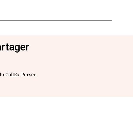
artager
 du CollEx-Persée