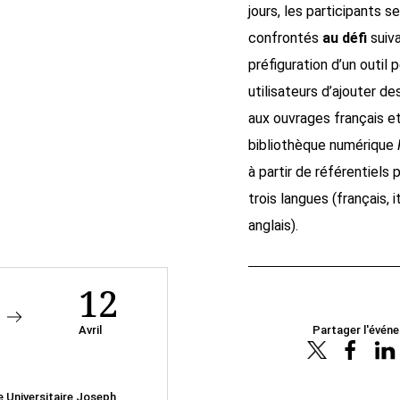
jours, les participants s
confrontés
au défi
suiva
préfiguration d’un outil
utilisateurs d’ajouter d
aux ouvrages français et 
bibliothèque numérique
à partir de référentiels 
trois langues (français, i
anglais).
12
Avril
Partager l'évén
e Universitaire Joseph