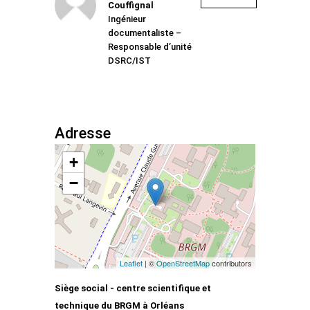
Couffignal
Ingénieur
documentaliste –
Responsable d’unité
DSRC/IST
Adresse
+
−
Leaflet
| ©
OpenStreetMap
contributors
Siège social - centre scientifique et
technique du BRGM à Orléans