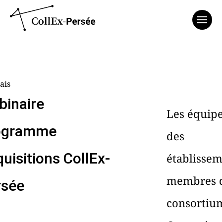
Affich
ais
inaire
Les équip
ogramme
des
uisitions CollEx-
établissem
membres 
rsée
consortiu