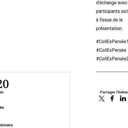
d’échange avec 
participants es
à l’issue de la
présentation.
#CollExPersée
#CollExPersée
#CollExPersée
20
in
Partager l'évén
eu
binaire