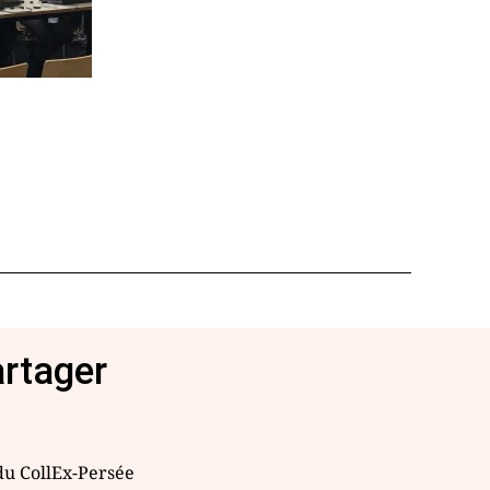
artager
 du CollEx-Persée