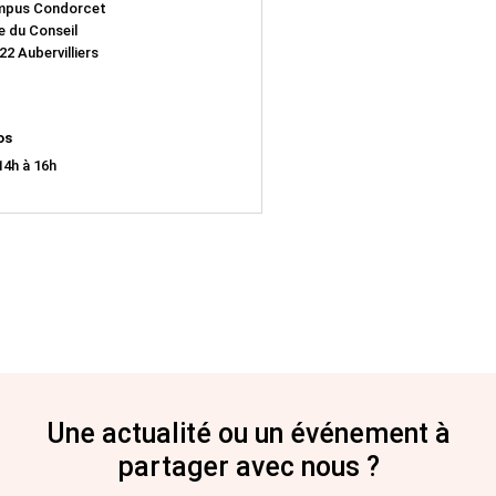
pus Condorcet
le du Conseil
22 Aubervilliers
os
14h à 16h
Une actualité ou un événement à
partager avec nous ?