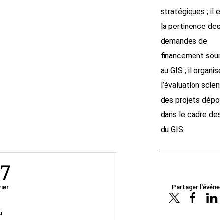
stratégiques ; il
la pertinence de
demandes de
financement sou
au GIS ; il organis
l’évaluation scien
des projets dép
dans le cadre de
du GIS.
7
rier
Partager l'évén
u