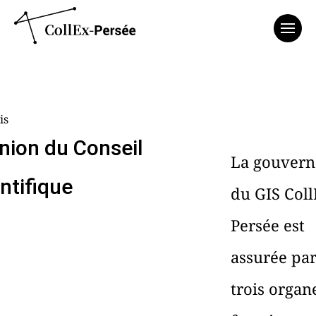
Affich
is
nion du Conseil
La gouvern
ntifique
du GIS Coll
Persée est
assurée pa
trois organ