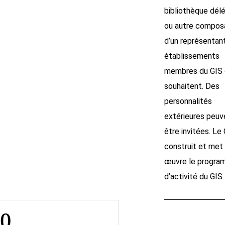
bibliothèque délé
ou autre composa
d’un représentan
établissements
membres du GIS q
souhaitent. Des
personnalités
extérieures peuv
être invitées. 
construit et met
œuvre le progr
d’activité du GIS.
0