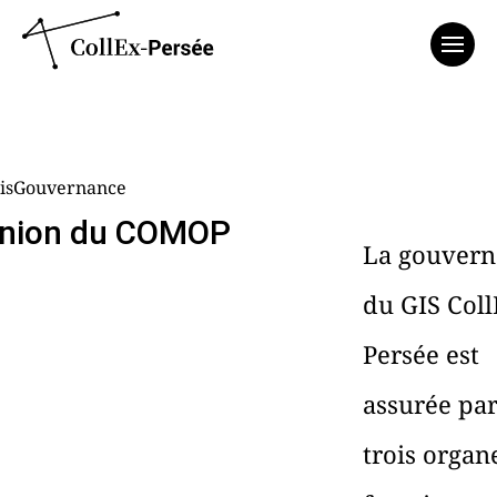
Affich
isGouvernance
nion du COMOP
La gouvern
du GIS Coll
Persée est
assurée pa
trois organ