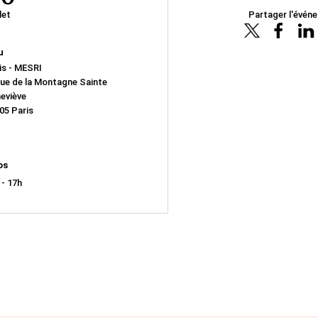
let
Partager l'évén
u
is - MESRI
rue de la Montagne Sainte
eviève
05 Paris
os
 - 17h