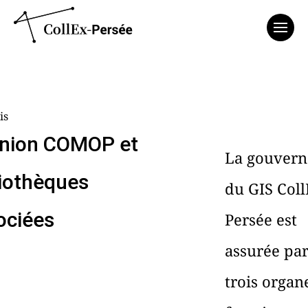
Affich
is
nion COMOP et
La gouvern
liothèques
du GIS Coll
ociées
Persée est
assurée pa
trois organ