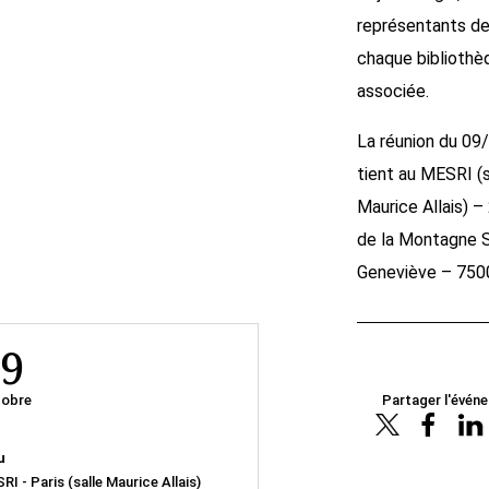
représentants d
chaque bibliothè
associée.
La réunion du 09
tient au MESRI (s
Maurice Allais) –
de la Montagne S
Geneviève – 750
9
obre
Partager l'évén
u
RI - Paris (salle Maurice Allais)