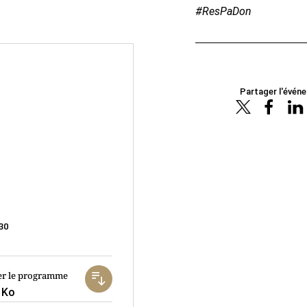
#ResPaDon
Partager l'évén
30
er le programme
 Ko