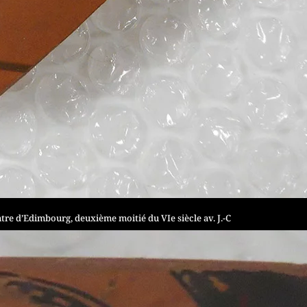
ntre d’Edimbourg, deuxième moitié du VIe siècle av. J.-C
| © Marion Bout