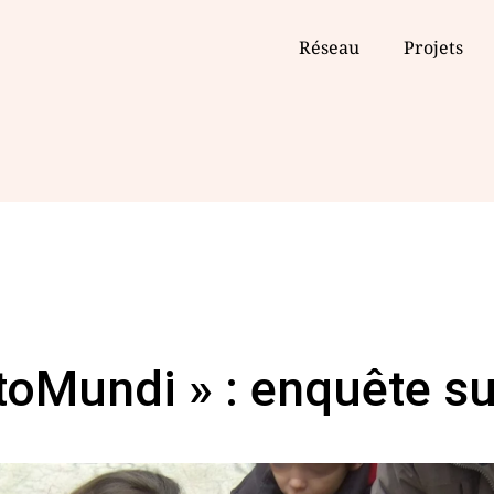
Réseau
Projets
rtoMundi » : enquête s