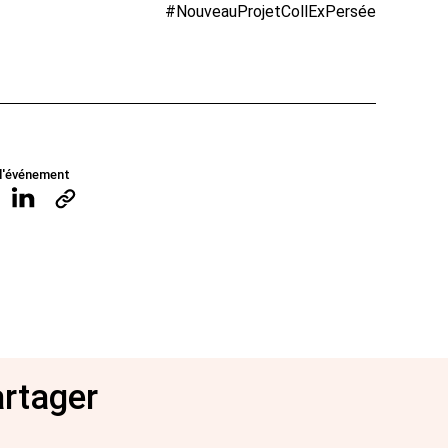
#NouveauProjetCollExPersée
l'événement
artager