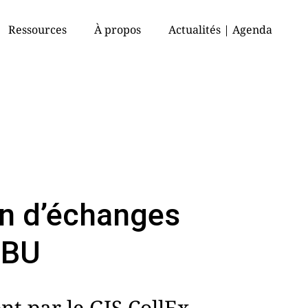
Ressources
À propos
Actualités | Agenda
n d’échanges
DBU
t par le GIS CollEx-