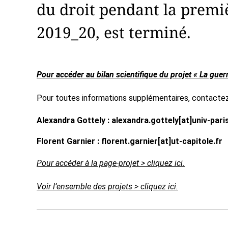
du droit pendant la premi
2019_20, est terminé.
Pour accéder au bilan scientifique du projet « La guerre
Pour toutes informations supplémentaires, contactez
Alexandra Gottely : alexandra.gottely[at]univ-pari
Florent Garnier : florent.garnier[at]ut-capitole.fr
Pour accéder à la page-projet > cliquez ici.
Voir l’ensemble des projets > cliquez ici.