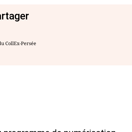
artager
 du CollEx-Persée