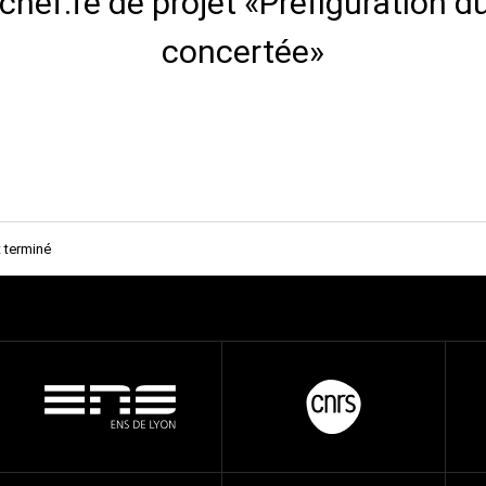
: chef.fe de projet «Préfiguration
concertée»
t terminé