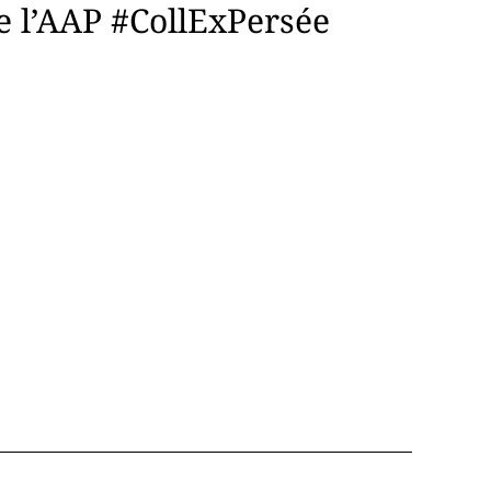
e l’AAP #CollExPersée