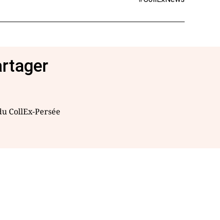
artager
 du CollEx-Persée