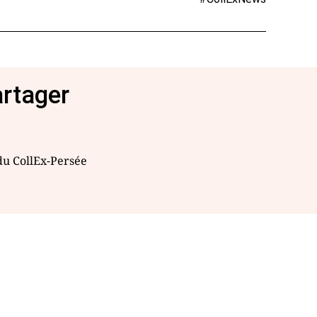
artager
 du CollEx-Persée