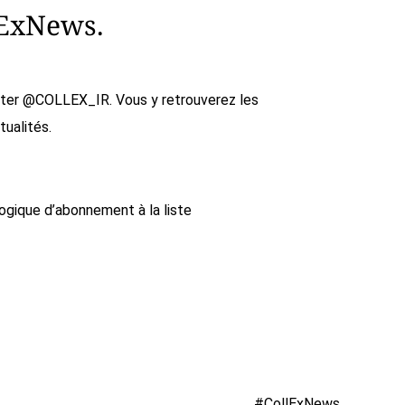
lExNews.
witter @COLLEX_IR. Vous y retrouverez les
tualités.
gique d’abonnement à la liste
#CollExNews