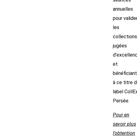
annuelles
pour valide
les
collections
jugées
d’excellen
et
bénéficiant
à ce titre 
label CollE
Persée.
Pour en
savoir plus
l’obtention