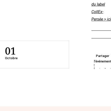
du label
CollEx-
Persée > i
01
Partager
Octobre
l'événemen