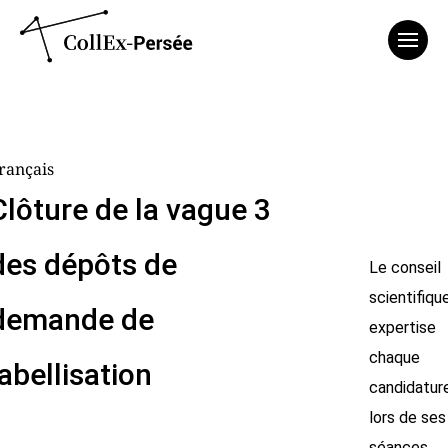
Affich
rançais
Clôture de la vague 3
des dépôts de
Le conseil
scientifiqu
demande de
expertise
chaque
labellisation
candidatur
lors de ses
séances