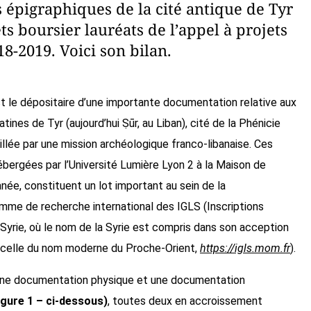
s épigraphiques de la cité antique de Tyr
ets boursier lauréats de l’appel à projets
8-2019. Voici son bilan.
t le dépositaire d’une importante documentation relative aux
tines de Tyr (aujourd’hui Ṣūr, au Liban), cité de la Phénicie
llée par une mission archéologique franco-libanaise. Ces
ébergées par l’Université Lumière Lyon 2 à la Maison de
anée, constituent un lot important au sein de la
me de recherche international des IGLS (Inscriptions
 Syrie, où le nom de la Syrie est compris dans son acception
à celle du nom moderne du Proche-Orient,
https://igls.mom.fr
).
 une documentation physique et une documentation
igure 1 – ci-dessous)
, toutes deux en accroissement