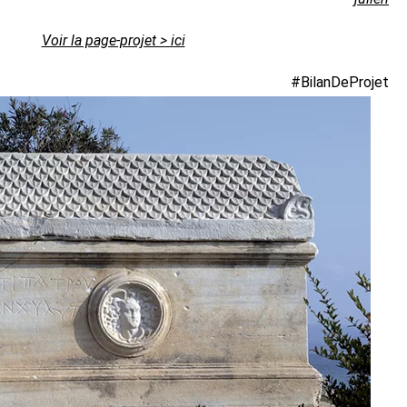
Voir la page-projet > ici
#BilanDeProjet