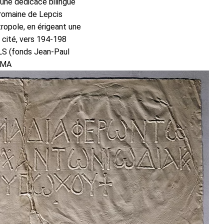
d’une dédicace bilingue
e romaine de Lepcis
ropole, en érigeant une
 cité, vers 194-198
GLS (fonds Jean-Paul
oMA