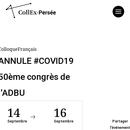
Affich
ColloqueFrançais
ANNULE #COVID19
50ème congrès de
l’ADBU
14
16
Septembre
Septembre
Partager
l'événemen