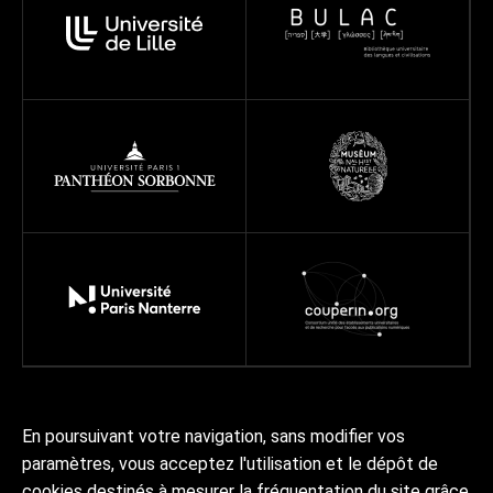
En poursuivant votre navigation, sans modifier vos
Réseau
Projets
Ressources
À propos
paramètres, vous acceptez l'utilisation et le dépôt de
Actualités | Agenda
Contact Collex-Persée
cookies destinés à mesurer la fréquentation du site grâce