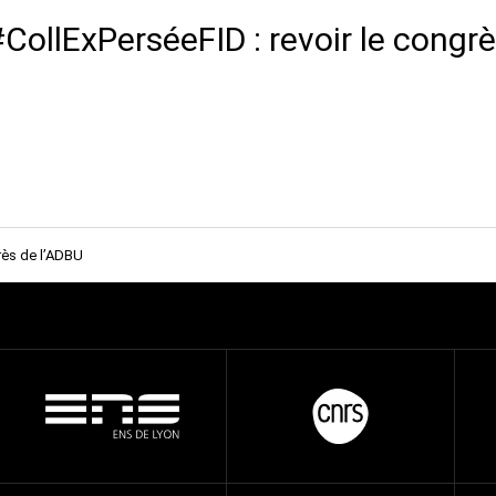
CollExPerséeFID : revoir le congr
ès de l’ADBU