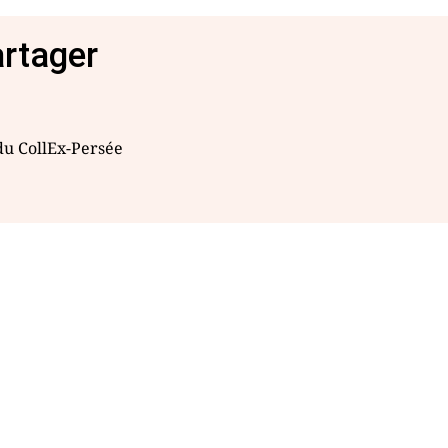
artager
 du CollEx-Persée