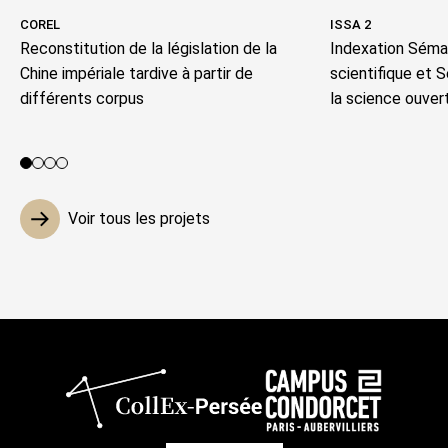
COREL
ISSA 2
Reconstitution de la législation de la
Indexation Séman
Chine impériale tardive à partir de
scientifique et 
différents corpus
la science ouver
Voir le projet 1
Voir le projet 2
Voir le projet 3
Voir le projet 4
Voir tous les projets