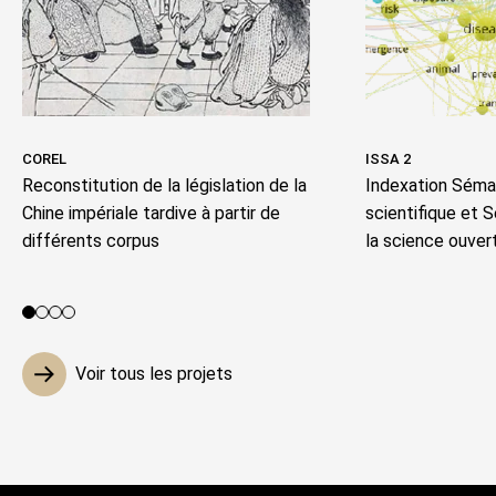
COREL
ISSA 2
Reconstitution de la législation de la
Indexation Séman
Chine impériale tardive à partir de
scientifique et 
différents corpus
la science ouver
Voir le projet 1
Voir le projet 2
Voir le projet 3
Voir le projet 4
Voir tous les projets